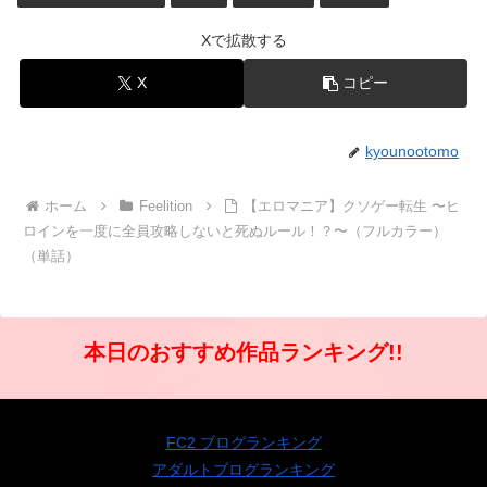
Xで拡散する
X
コピー
kyounootomo
ホーム
Feelition
【エロマニア】クソゲー転生 〜ヒ
ロインを一度に全員攻略しないと死ぬルール！？〜（フルカラー）
（単話）
本日のおすすめ作品ランキング!!
FC2 ブログランキング
アダルトブログランキング