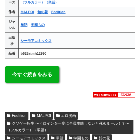
ーズ
（フルカラー）（単話）
作者
MALPOI
飴の花
Feelition
ジャ
単話
学園もの
ンル
出版
シーモアコミックス
社
品番
b525atmh12990
今すぐ続きをみる
Feelition
MALPOI
エロ漫画
クソゲー転生 〜ヒロインを一度に全員攻略しないと死ぬルール！？〜
（フルカラー）（単話）
シーモアコミックス
単話
学園もの
飴の花