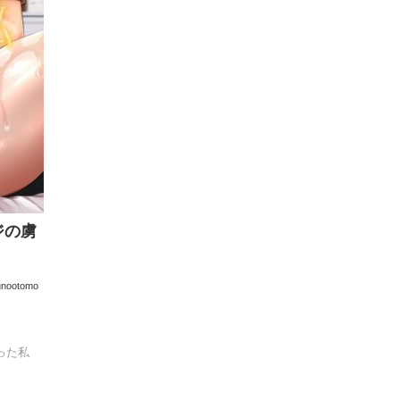
ジの虜
unootomo
った私