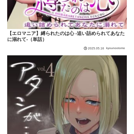
【エロマニア】縛られたのは心 -追い詰められてあなた
に溺れて-（単話）
kyounootomo
2025.05.16