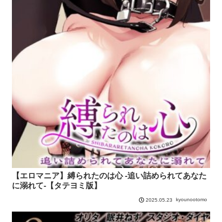
【エロマニア】縛られたのは心 -追い詰められてあなた
に溺れて-【タテヨミ版】
kyounootomo
2025.05.23