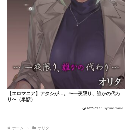
【エロマニア】アタシが…。〜一夜限り、誰かの代わ
り〜（単話）
kyounootomo
2025.05.14
ホーム
オリタ