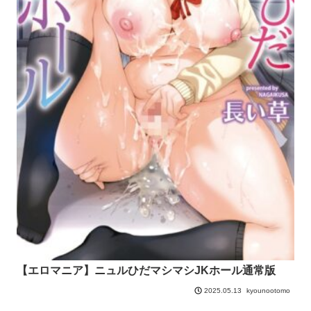
【エロマニア】ニュルひだマシマシJKホール通常版
kyounootomo
2025.05.13