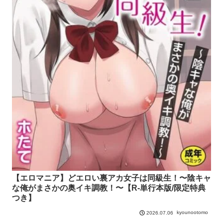
【エロマニア】どエロい裏アカ女子は同級生！〜陰キャ
な俺がまさかの奥イキ調教！〜【R-単行本版/限定特典
つき】
kyounootomo
2026.07.06