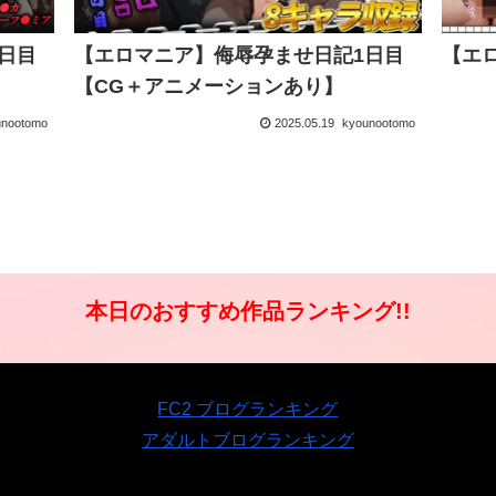
日目
【エロマニア】侮辱孕ませ日記1日目
【エ
【CG＋アニメーションあり】
unootomo
2025.05.19
kyounootomo
本日のおすすめ作品ランキング!!
FC2 ブログランキング
アダルトブログランキング