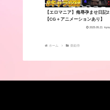
【エロマニア】侮辱孕ませ日記2
【CG＋アニメーションあり】
2025.05.21
kyo
ホーム
亜鉛侍