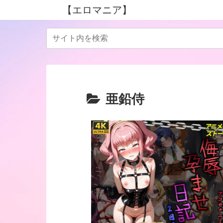
【エロマニア】
亜鉛侍