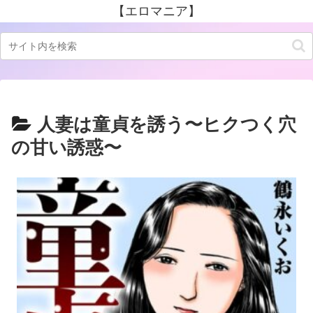
【エロマニア】
人妻は童貞を誘う〜ヒクつく穴
の甘い誘惑〜