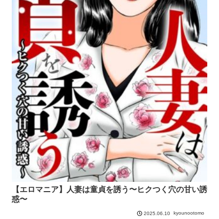
【エロマニア】人妻は童貞を誘う〜ヒクつく穴の甘い誘
惑〜
kyounootomo
2025.06.10