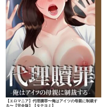
【エロマニア】代理贖罪〜俺はアイツの母親に制裁す
る〜【完全版】【タテヨミ】