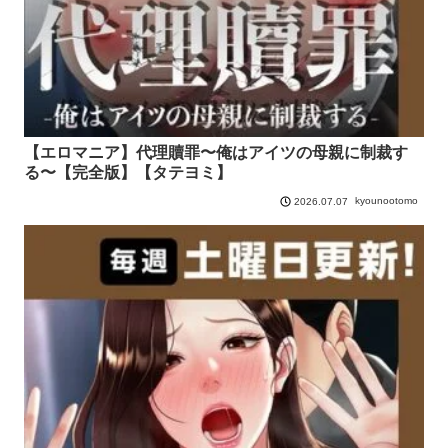
【エロマニア】代理贖罪〜俺はアイツの母親に制裁す
る〜【完全版】【タテヨミ】
kyounootomo
2026.07.07