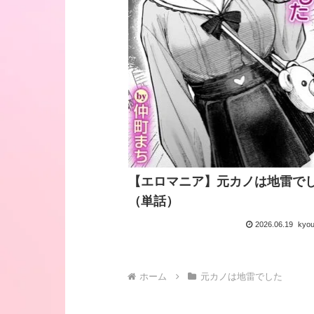
【エロマニア】元カノは地雷で
（単話）
2026.06.19
kyo
ホーム
元カノは地雷でした