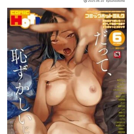
kyounootomo
2025.06.10