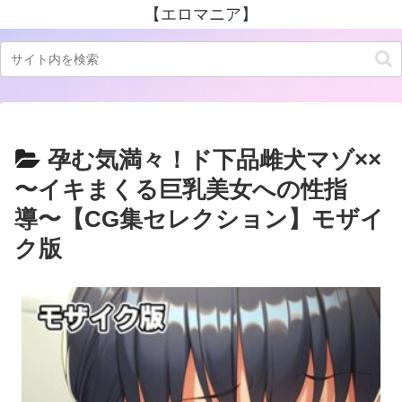
【エロマニア】
孕む気満々！ド下品雌犬マゾ××
〜イキまくる巨乳美女への性指
導〜【CG集セレクション】モザイ
ク版