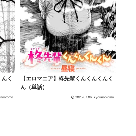
くんく
【エロマニア】柊先輩くんくんくんく
ん（単話）
unootomo
2025.07.06
kyounootomo