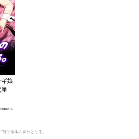
サギ娘
（単
unootomo
宇宙生命体の養分となる。