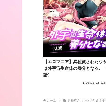
【エロマニア】異種姦されたウ
は外宇宙生命体の養分となる。
話）
2025.05.23
kyo
ホーム
異種姦されたウサギ娘は外