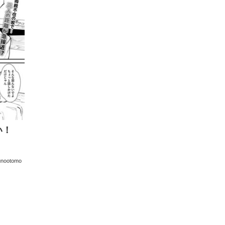
い！
unootomo