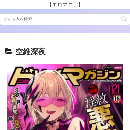
【エロマニア】
空維深夜