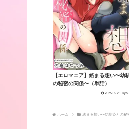
【エロマニア】絡まる想い〜幼
の秘密の関係〜（単話）
2025.05.23
kyo
ホーム
絡まる想い〜幼馴染との秘