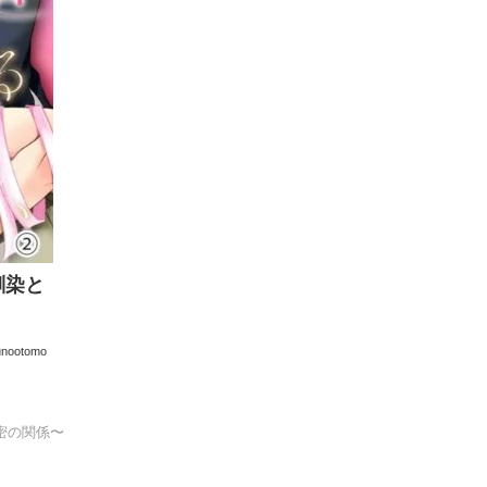
馴染と
unootomo
密の関係〜