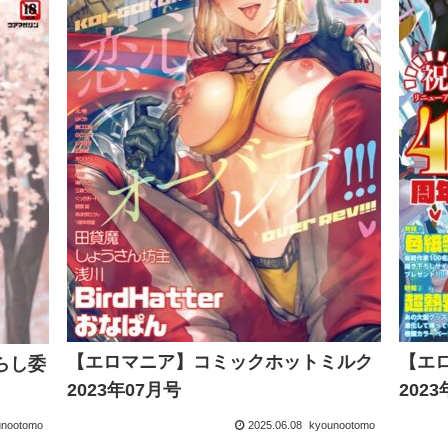
【エロマニア】コミックホットミルク
【エ
らし委
2023年07月号
202
unootomo
2025.06.08
kyounootomo