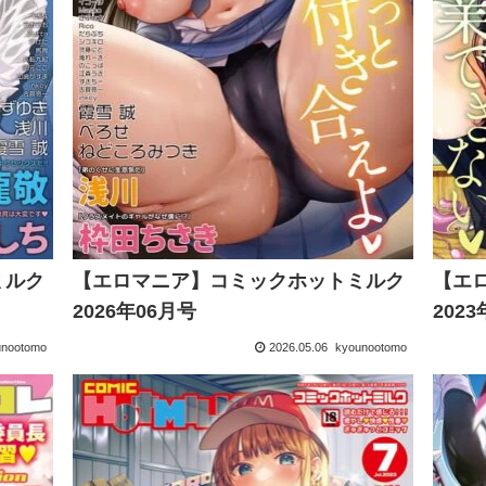
ミルク
【エロマニア】コミックホットミルク
【エ
2026年06月号
202
unootomo
2026.05.06
kyounootomo