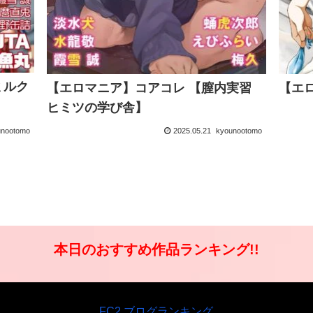
ミルク
【エロマニア】コアコレ 【膣内実習
【エ
ヒミツの学び舎】
unootomo
2025.05.21
kyounootomo
本日のおすすめ作品ランキング!!
FC2 ブログランキング