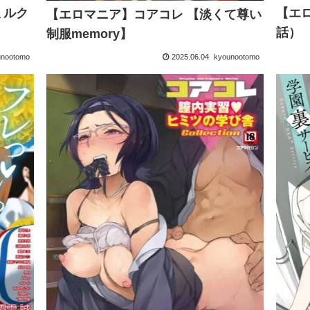
ミルク
【エ
【エロマニア】コアコレ 【淡くて尊い
話）
制服memory】
unootomo
2025.06.04
kyounootomo