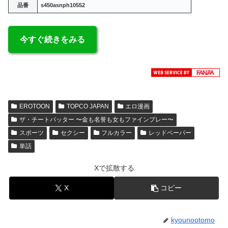
品番
s450asnph10552
今すぐ続きをみる
EROTOON
TOPCO JAPAN
エロ漫画
ザ・チートバッター 〜金も名誉も女もファインプレー〜
スポーツ
セクシー
フルカラー
レッドペーパー
単話
Xで拡散する
X
コピー
kyounootomo