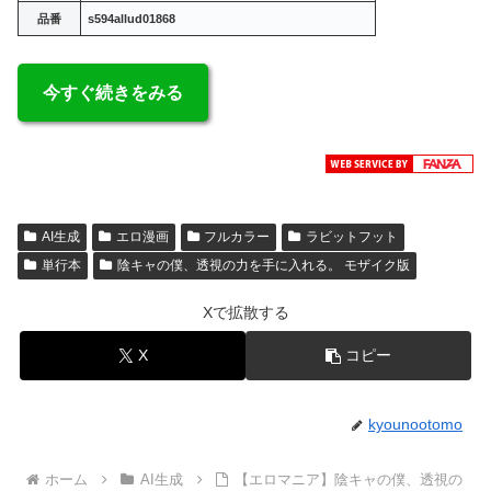
品番
s594allud01868
今すぐ続きをみる
AI生成
エロ漫画
フルカラー
ラビットフット
単行本
陰キャの僕、透視の力を手に入れる。 モザイク版
Xで拡散する
X
コピー
kyounootomo
ホーム
AI生成
【エロマニア】陰キャの僕、透視の