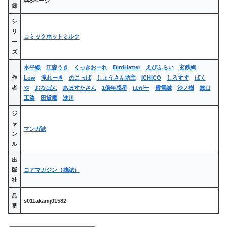
445ページ
録
シ
リ
コミックホットミルク
ー
ズ
水平線
江森うき
くっきおーれ
BirdHatter
えびふらい
玄鉄絢
作
Low
滝れーき
のこっぱ
しょうさん坊主
ICHICO
しろすず
ばく
者
や
おなぱん
あほすたさん
1億年惑星
はがー
霞雪誠
沙ノ樹
旅口
工路
田貸魔
浅川
ジ
ャ
マンガ誌
ン
ル
出
版
コアマガジン（雑誌）
社
品
s011akamj01582
番