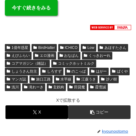
今すぐ続きをみる
1億年惑星
BirdHatter
ICHICO
Low
あほすたさん
えびふらい
エロ漫画
おなぱん
くっきおーれ
コアマガジン（雑誌）
コミックホットミルク
しょうさん坊主
しろすず
のこっぱ
はがー
ばくや
マンガ誌
旅口工路
水平線
江森うき
沙ノ樹
浅川
滝れーき
玄鉄絢
田貸魔
霞雪誠
Xで拡散する
X
コピー
kyounootomo